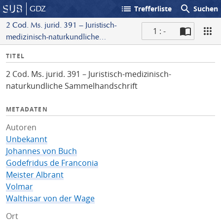
list
search
GDZ
Trefferliste
Suchen
2 Cod. Ms. jurid. 391 – Juristisch-
1 : -
medizinisch-naturkundliche
S
Sammelhandschrift
I
TITEL
c
n
a
2 Cod. Ms. jurid. 391 – Juristisch-medizinisch-
f
n
naturkundliche Sammelhandschrift
o
METADATEN
Autoren
Unbekannt
Johannes von Buch
Godefridus de Franconia
Meister Albrant
Volmar
Walthisar von der Wage
Ort