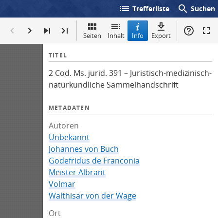
list
search
Trefferliste
Suchen
Seiten
Inhalt
Info
Export
I
TITEL
n
2 Cod. Ms. jurid. 391 – Juristisch-medizinisch-
f
naturkundliche Sammelhandschrift
o
METADATEN
Autoren
Unbekannt
Johannes von Buch
Godefridus de Franconia
Meister Albrant
Volmar
Walthisar von der Wage
Ort