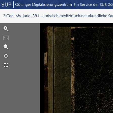
Göttinger Digitalisierungszentrum
Ein Service der SUB Gö
2 Cod. Ms. jurid. 391 – Juristisch-medizinisch-naturkundliche S
S
c
a
n