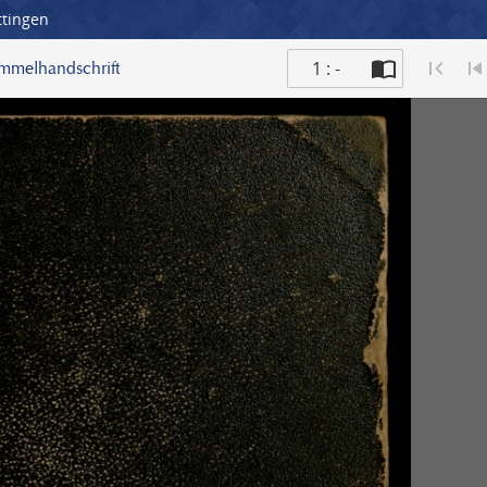
ttingen
1 : -
ammelhandschrift