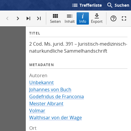
list
search
Trefferliste
Suchen
Seiten
Inhalt
Info
Export
I
TITEL
n
2 Cod. Ms. jurid. 391 – Juristisch-medizinisch-
f
naturkundliche Sammelhandschrift
o
METADATEN
Autoren
Unbekannt
Johannes von Buch
Godefridus de Franconia
Meister Albrant
Volmar
Walthisar von der Wage
Ort