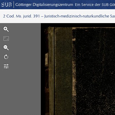
Göttinger Digitalisierungszentrum
Ein Service der SUB Gö
2 Cod. Ms. jurid. 391 – Juristisch-medizinisch-naturkundliche S
S
c
a
n