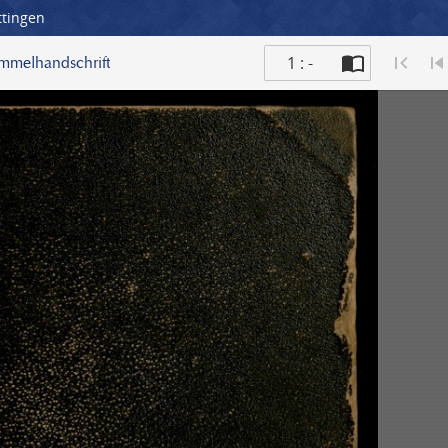
ttingen
1 : -
ammelhandschrift