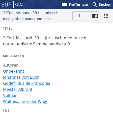
list
search
GDZ
Trefferliste
Suchen
2 Cod. Ms. jurid. 391 – Juristisch-
1 : -
medizinisch-naturkundliche
S
Sammelhandschrift
I
TITEL
c
n
a
2 Cod. Ms. jurid. 391 – Juristisch-medizinisch-
f
n
naturkundliche Sammelhandschrift
o
METADATEN
Autoren
Unbekannt
Johannes von Buch
Godefridus de Franconia
Meister Albrant
Volmar
Walthisar von der Wage
Ort