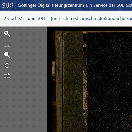
Göttinger Digitalisierungszentrum
Ein Service der SUB Gö
2 Cod. Ms. jurid. 391 – Juristisch-medizinisch-naturkundliche S
S
c
a
n