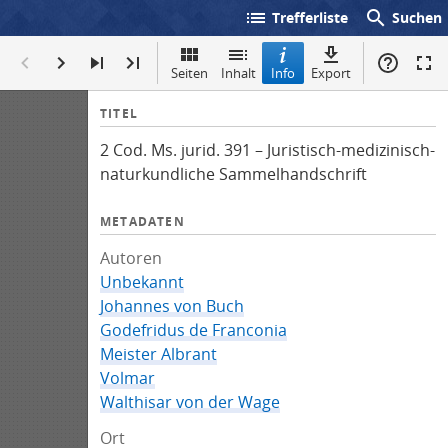
list
search
Trefferliste
Suchen
Seiten
Inhalt
Info
Export
I
TITEL
n
2 Cod. Ms. jurid. 391 – Juristisch-medizinisch-
f
naturkundliche Sammelhandschrift
o
METADATEN
Autoren
Unbekannt
Johannes von Buch
Godefridus de Franconia
Meister Albrant
Volmar
Walthisar von der Wage
Ort