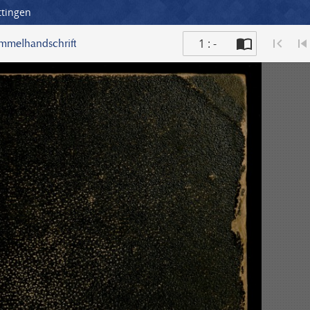
ttingen
1 : -
ammelhandschrift