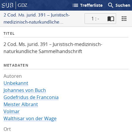
list
search
GDZ
Trefferliste
Suchen
2 Cod. Ms. jurid. 391 – Juristisch-
1 : -
medizinisch-naturkundliche
S
Sammelhandschrift
I
TITEL
c
n
a
2 Cod. Ms. jurid. 391 – Juristisch-medizinisch-
f
n
naturkundliche Sammelhandschrift
o
METADATEN
Autoren
Unbekannt
Johannes von Buch
Godefridus de Franconia
Meister Albrant
Volmar
Walthisar von der Wage
Ort