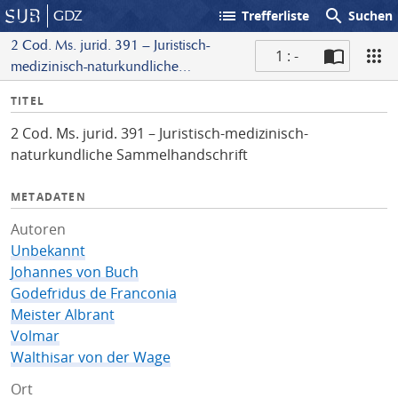
list
search
GDZ
Trefferliste
Suchen
2 Cod. Ms. jurid. 391 – Juristisch-
1 : -
medizinisch-naturkundliche
S
Sammelhandschrift
I
TITEL
c
n
a
2 Cod. Ms. jurid. 391 – Juristisch-medizinisch-
f
n
naturkundliche Sammelhandschrift
o
METADATEN
Autoren
Unbekannt
Johannes von Buch
Godefridus de Franconia
Meister Albrant
Volmar
Walthisar von der Wage
Ort