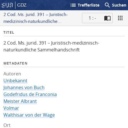
list
search
GDZ
Trefferliste
Suchen
2 Cod. Ms. jurid. 391 – Juristisch-
1 : -
medizinisch-naturkundliche
S
Sammelhandschrift
I
TITEL
c
n
a
2 Cod. Ms. jurid. 391 – Juristisch-medizinisch-
f
n
naturkundliche Sammelhandschrift
o
METADATEN
Autoren
Unbekannt
Johannes von Buch
Godefridus de Franconia
Meister Albrant
Volmar
Walthisar von der Wage
Ort