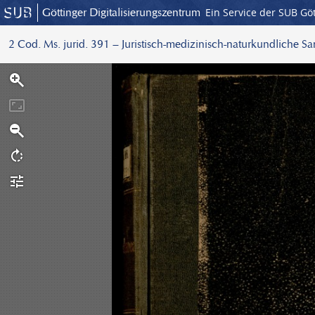
Göttinger Digitalisierungszentrum
Ein Service der SUB Gö
2 Cod. Ms. jurid. 391 – Juristisch-medizinisch-naturkundliche S
S
c
a
n