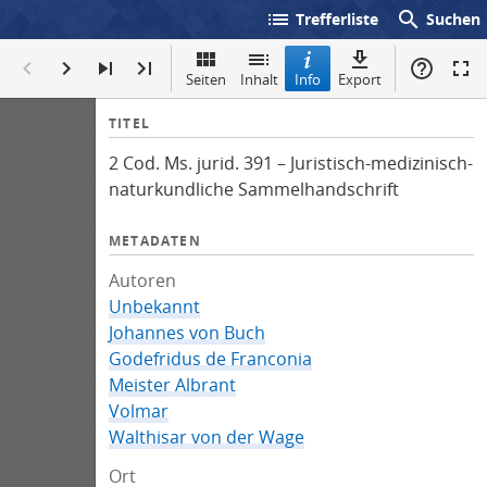
list
search
Trefferliste
Suchen
Seiten
Inhalt
Info
Export
I
TITEL
n
2 Cod. Ms. jurid. 391 – Juristisch-medizinisch-
f
naturkundliche Sammelhandschrift
o
METADATEN
Autoren
Unbekannt
Johannes von Buch
Godefridus de Franconia
Meister Albrant
Volmar
Walthisar von der Wage
Ort