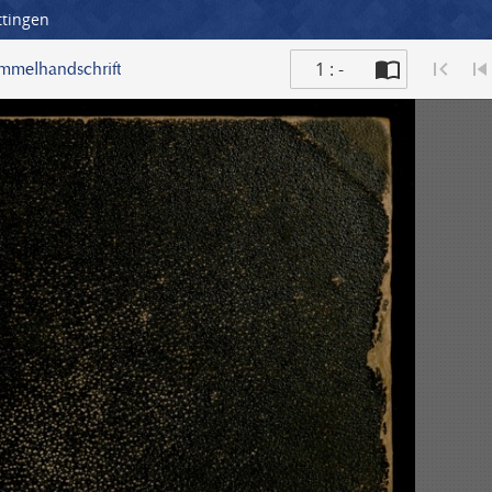
ttingen
1 : -
ammelhandschrift