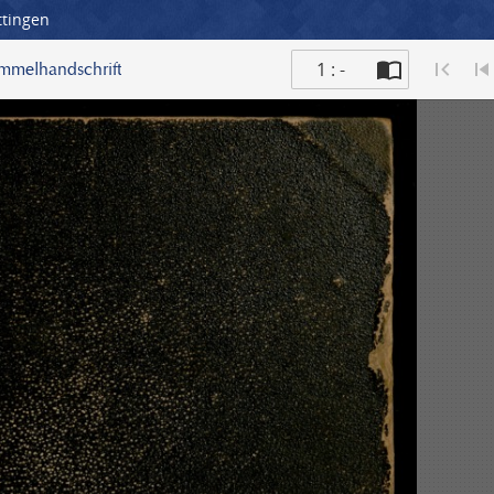
ttingen
1 : -
ammelhandschrift