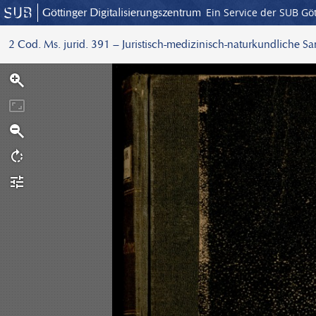
Göttinger Digitalisierungszentrum
Ein Service der SUB Gö
2 Cod. Ms. jurid. 391 – Juristisch-medizinisch-naturkundliche S
S
c
a
n