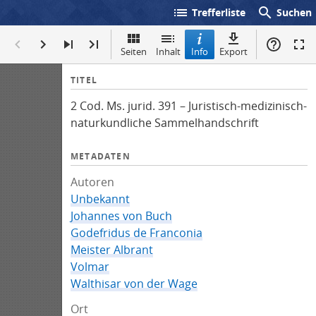
list
search
Trefferliste
Suchen
Seiten
Inhalt
Info
Export
I
TITEL
n
2 Cod. Ms. jurid. 391 – Juristisch-medizinisch-
f
naturkundliche Sammelhandschrift
o
METADATEN
Autoren
Unbekannt
Johannes von Buch
Godefridus de Franconia
Meister Albrant
Volmar
Walthisar von der Wage
Ort