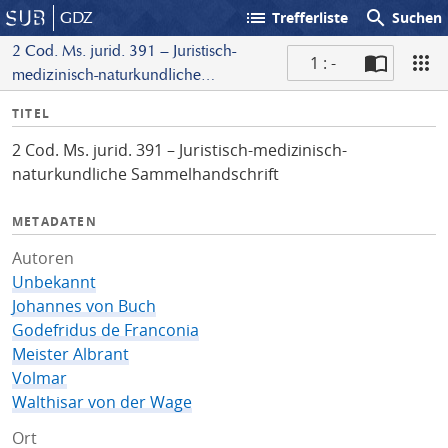
list
search
GDZ
Trefferliste
Suchen
2 Cod. Ms. jurid. 391 – Juristisch-
1 : -
medizinisch-naturkundliche
S
Sammelhandschrift
I
TITEL
c
n
a
2 Cod. Ms. jurid. 391 – Juristisch-medizinisch-
f
n
naturkundliche Sammelhandschrift
o
METADATEN
Autoren
Unbekannt
Johannes von Buch
Godefridus de Franconia
Meister Albrant
Volmar
Walthisar von der Wage
Ort