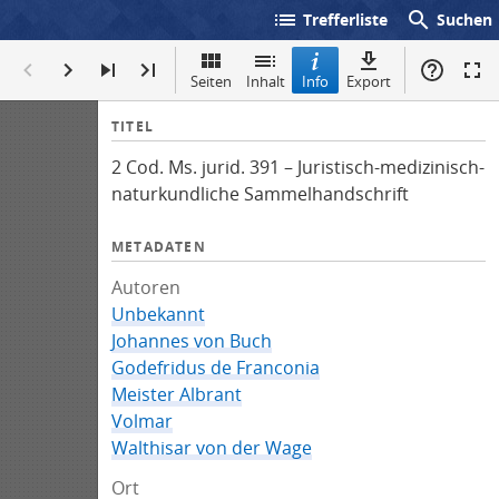
list
search
Trefferliste
Suchen
Seiten
Inhalt
Info
Export
I
TITEL
n
2 Cod. Ms. jurid. 391 – Juristisch-medizinisch-
f
naturkundliche Sammelhandschrift
o
METADATEN
Autoren
Unbekannt
Johannes von Buch
Godefridus de Franconia
Meister Albrant
Volmar
Walthisar von der Wage
Ort