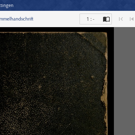
ttingen
1 : -
ammelhandschrift