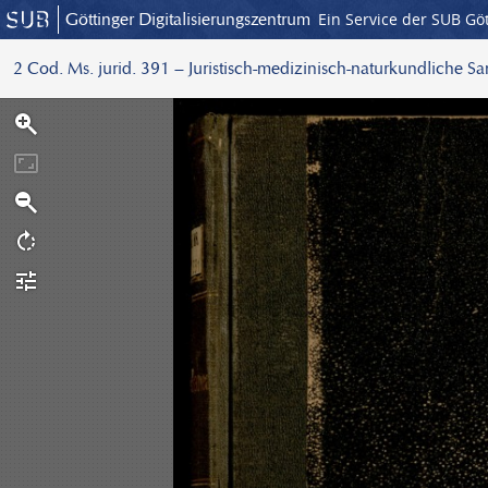
Göttinger Digitalisierungszentrum
Ein Service der SUB Gö
2 Cod. Ms. jurid. 391 – Juristisch-medizinisch-naturkundliche S
S
c
a
n