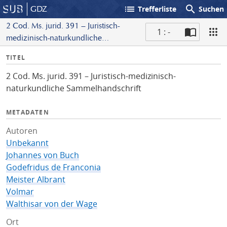
list
search
GDZ
Trefferliste
Suchen
2 Cod. Ms. jurid. 391 – Juristisch-
1 : -
medizinisch-naturkundliche
S
Sammelhandschrift
I
TITEL
c
n
a
2 Cod. Ms. jurid. 391 – Juristisch-medizinisch-
f
n
naturkundliche Sammelhandschrift
o
METADATEN
Autoren
Unbekannt
Johannes von Buch
Godefridus de Franconia
Meister Albrant
Volmar
Walthisar von der Wage
Ort