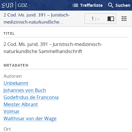
list
search
GDZ
Trefferliste
Suchen
2 Cod. Ms. jurid. 391 – Juristisch-
1 : -
medizinisch-naturkundliche
S
Sammelhandschrift
I
TITEL
c
n
a
2 Cod. Ms. jurid. 391 – Juristisch-medizinisch-
f
n
naturkundliche Sammelhandschrift
o
METADATEN
Autoren
Unbekannt
Johannes von Buch
Godefridus de Franconia
Meister Albrant
Volmar
Walthisar von der Wage
Ort