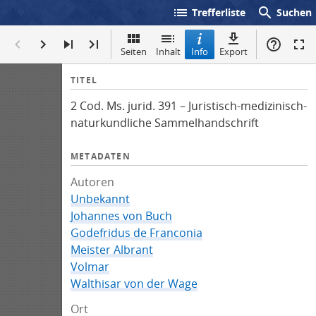
list
search
Trefferliste
Suchen
Seiten
Inhalt
Info
Export
I
TITEL
n
2 Cod. Ms. jurid. 391 – Juristisch-medizinisch-
f
naturkundliche Sammelhandschrift
o
METADATEN
Autoren
Unbekannt
Johannes von Buch
Godefridus de Franconia
Meister Albrant
Volmar
Walthisar von der Wage
Ort