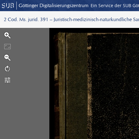
Göttinger Digitalisierungszentrum
Ein Service der SUB Gö
2 Cod. Ms. jurid. 391 – Juristisch-medizinisch-naturkundliche S
S
c
a
n