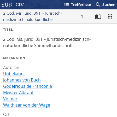
list
search
GDZ
Trefferliste
Suchen
2 Cod. Ms. jurid. 391 – Juristisch-
1 : -
medizinisch-naturkundliche
S
Sammelhandschrift
I
TITEL
c
n
a
2 Cod. Ms. jurid. 391 – Juristisch-medizinisch-
f
n
naturkundliche Sammelhandschrift
o
METADATEN
Autoren
Unbekannt
Johannes von Buch
Godefridus de Franconia
Meister Albrant
Volmar
Walthisar von der Wage
Ort