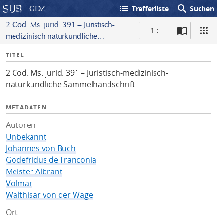
list
search
GDZ
Trefferliste
Suchen
2 Cod. Ms. jurid. 391 – Juristisch-
1 : -
medizinisch-naturkundliche
S
Sammelhandschrift
I
TITEL
c
n
a
2 Cod. Ms. jurid. 391 – Juristisch-medizinisch-
f
n
naturkundliche Sammelhandschrift
o
METADATEN
Autoren
Unbekannt
Johannes von Buch
Godefridus de Franconia
Meister Albrant
Volmar
Walthisar von der Wage
Ort