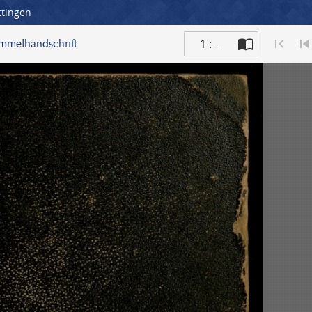
ttingen
1 : -
ammelhandschrift