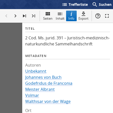
list
search
Trefferliste
Suchen
Seiten
Inhalt
Info
Export
I
TITEL
n
2 Cod. Ms. jurid. 391 – Juristisch-medizinisch-
f
naturkundliche Sammelhandschrift
o
METADATEN
Autoren
Unbekannt
Johannes von Buch
Godefridus de Franconia
Meister Albrant
Volmar
Walthisar von der Wage
Ort