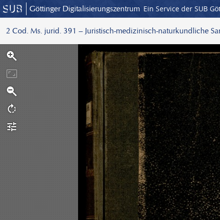
Göttinger Digitalisierungszentrum
Ein Service der SUB Gö
2 Cod. Ms. jurid. 391 – Juristisch-medizinisch-naturkundliche S
S
c
a
n