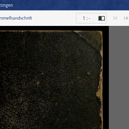
ttingen
1 : -
ammelhandschrift