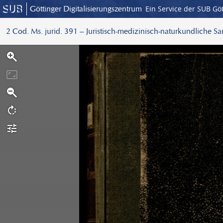
Göttinger Digitalisierungszentrum
Ein Service der SUB Gö
2 Cod. Ms. jurid. 391 – Juristisch-medizinisch-naturkundliche S
S
c
a
n