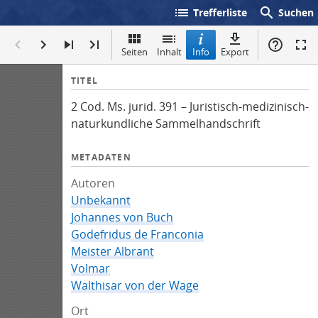
list
search
Trefferliste
Suchen
Seiten
Inhalt
Info
Export
I
TITEL
n
2 Cod. Ms. jurid. 391 – Juristisch-medizinisch-
f
naturkundliche Sammelhandschrift
o
METADATEN
Autoren
Unbekannt
Johannes von Buch
Godefridus de Franconia
Meister Albrant
Volmar
Walthisar von der Wage
Ort