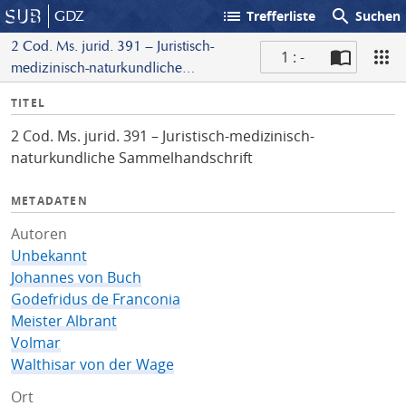
list
search
GDZ
Trefferliste
Suchen
2 Cod. Ms. jurid. 391 – Juristisch-
1 : -
medizinisch-naturkundliche
S
Sammelhandschrift
I
TITEL
c
n
a
2 Cod. Ms. jurid. 391 – Juristisch-medizinisch-
f
n
naturkundliche Sammelhandschrift
o
METADATEN
Autoren
Unbekannt
Johannes von Buch
Godefridus de Franconia
Meister Albrant
Volmar
Walthisar von der Wage
Ort