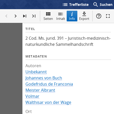
list
search
Trefferliste
Suchen
Seiten
Inhalt
Info
Export
I
TITEL
n
2 Cod. Ms. jurid. 391 – Juristisch-medizinisch-
f
naturkundliche Sammelhandschrift
o
METADATEN
Autoren
Unbekannt
Johannes von Buch
Godefridus de Franconia
Meister Albrant
Volmar
Walthisar von der Wage
Ort