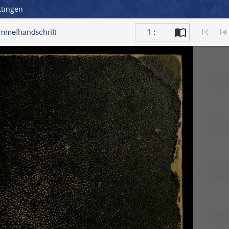
ttingen
1 : -
ammelhandschrift