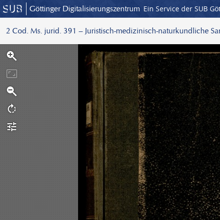
Göttinger Digitalisierungszentrum
Ein Service der SUB Gö
2 Cod. Ms. jurid. 391 – Juristisch-medizinisch-naturkundliche S
S
c
a
n