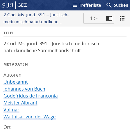
list
search
GDZ
Trefferliste
Suchen
2 Cod. Ms. jurid. 391 – Juristisch-
1 : -
medizinisch-naturkundliche
S
Sammelhandschrift
I
TITEL
c
n
a
2 Cod. Ms. jurid. 391 – Juristisch-medizinisch-
f
n
naturkundliche Sammelhandschrift
o
METADATEN
Autoren
Unbekannt
Johannes von Buch
Godefridus de Franconia
Meister Albrant
Volmar
Walthisar von der Wage
Ort