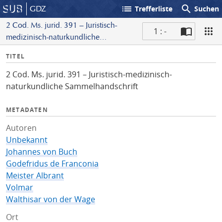
list
search
GDZ
Trefferliste
Suchen
2 Cod. Ms. jurid. 391 – Juristisch-
1 : -
medizinisch-naturkundliche
S
Sammelhandschrift
I
TITEL
c
n
a
2 Cod. Ms. jurid. 391 – Juristisch-medizinisch-
f
n
naturkundliche Sammelhandschrift
o
METADATEN
Autoren
Unbekannt
Johannes von Buch
Godefridus de Franconia
Meister Albrant
Volmar
Walthisar von der Wage
Ort