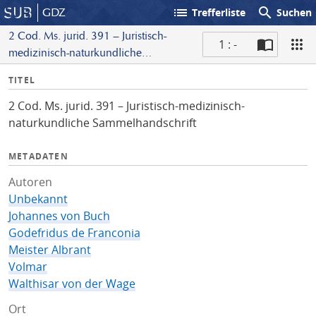
list
search
GDZ
Trefferliste
Suchen
2 Cod. Ms. jurid. 391 – Juristisch-
1 : -
medizinisch-naturkundliche
S
Sammelhandschrift
I
TITEL
c
n
a
2 Cod. Ms. jurid. 391 – Juristisch-medizinisch-
f
n
naturkundliche Sammelhandschrift
o
METADATEN
Autoren
Unbekannt
Johannes von Buch
Godefridus de Franconia
Meister Albrant
Volmar
Walthisar von der Wage
Ort