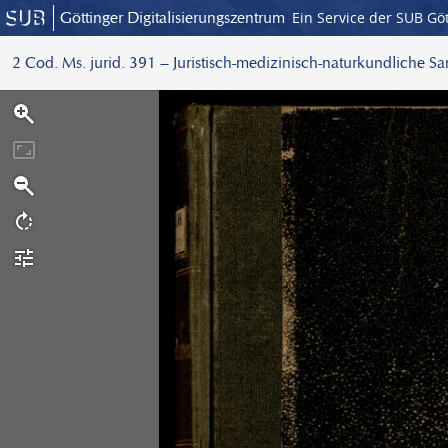
Göttinger Digitalisierungszentrum
Ein Service der SUB Gö
2 Cod. Ms. jurid. 391 – Juristisch-medizinisch-naturkundliche S
S
c
a
n