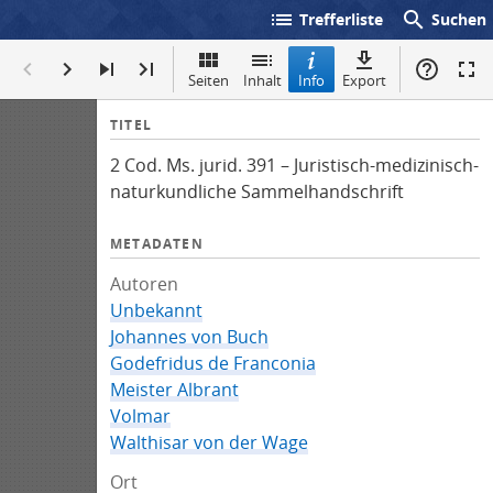
list
search
Trefferliste
Suchen
Seiten
Inhalt
Info
Export
I
TITEL
n
2 Cod. Ms. jurid. 391 – Juristisch-medizinisch-
f
naturkundliche Sammelhandschrift
o
METADATEN
Autoren
Unbekannt
Johannes von Buch
Godefridus de Franconia
Meister Albrant
Volmar
Walthisar von der Wage
Ort