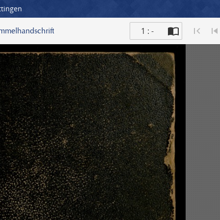
ttingen
1 : -
ammelhandschrift