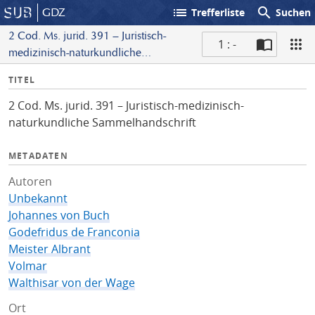
list
search
GDZ
Trefferliste
Suchen
2 Cod. Ms. jurid. 391 – Juristisch-
1 : -
medizinisch-naturkundliche
S
Sammelhandschrift
I
TITEL
c
n
a
2 Cod. Ms. jurid. 391 – Juristisch-medizinisch-
f
n
naturkundliche Sammelhandschrift
o
METADATEN
Autoren
Unbekannt
Johannes von Buch
Godefridus de Franconia
Meister Albrant
Volmar
Walthisar von der Wage
Ort