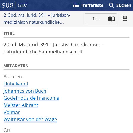
list
search
GDZ
Trefferliste
Suchen
2 Cod. Ms. jurid. 391 – Juristisch-
1 : -
medizinisch-naturkundliche
S
Sammelhandschrift
I
TITEL
c
n
a
2 Cod. Ms. jurid. 391 – Juristisch-medizinisch-
f
n
naturkundliche Sammelhandschrift
o
METADATEN
Autoren
Unbekannt
Johannes von Buch
Godefridus de Franconia
Meister Albrant
Volmar
Walthisar von der Wage
Ort