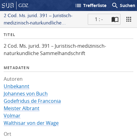
list
search
GDZ
Trefferliste
Suchen
2 Cod. Ms. jurid. 391 – Juristisch-
1 : -
medizinisch-naturkundliche
S
Sammelhandschrift
I
TITEL
c
n
a
2 Cod. Ms. jurid. 391 – Juristisch-medizinisch-
f
n
naturkundliche Sammelhandschrift
o
METADATEN
Autoren
Unbekannt
Johannes von Buch
Godefridus de Franconia
Meister Albrant
Volmar
Walthisar von der Wage
Ort