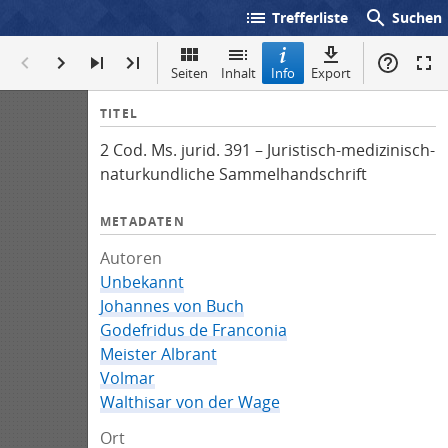
list
search
Trefferliste
Suchen
Seiten
Inhalt
Info
Export
I
TITEL
n
2 Cod. Ms. jurid. 391 – Juristisch-medizinisch-
f
naturkundliche Sammelhandschrift
o
METADATEN
Autoren
Unbekannt
Johannes von Buch
Godefridus de Franconia
Meister Albrant
Volmar
Walthisar von der Wage
Ort