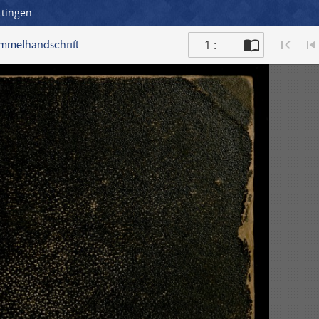
ttingen
1 : -
ammelhandschrift