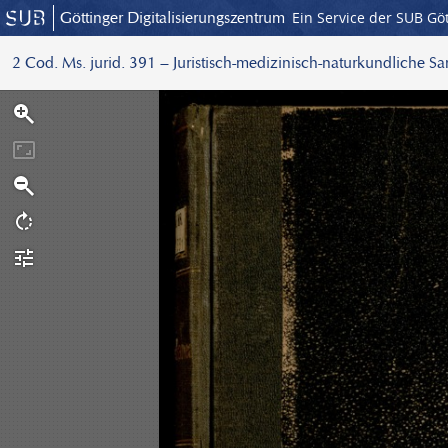
Göttinger Digitalisierungszentrum
Ein Service der SUB Gö
2 Cod. Ms. jurid. 391 – Juristisch-medizinisch-naturkundliche S
S
c
a
n