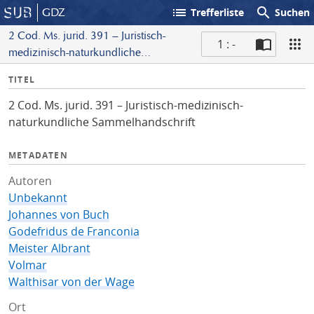
list
search
GDZ
Trefferliste
Suchen
2 Cod. Ms. jurid. 391 – Juristisch-
1 : -
medizinisch-naturkundliche
S
Sammelhandschrift
I
TITEL
c
n
a
2 Cod. Ms. jurid. 391 – Juristisch-medizinisch-
f
n
naturkundliche Sammelhandschrift
o
METADATEN
Autoren
Unbekannt
Johannes von Buch
Godefridus de Franconia
Meister Albrant
Volmar
Walthisar von der Wage
Ort