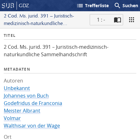
list
search
GDZ
Trefferliste
Suchen
2 Cod. Ms. jurid. 391 – Juristisch-
1 : -
medizinisch-naturkundliche
S
Sammelhandschrift
I
TITEL
c
n
a
2 Cod. Ms. jurid. 391 – Juristisch-medizinisch-
f
n
naturkundliche Sammelhandschrift
o
METADATEN
Autoren
Unbekannt
Johannes von Buch
Godefridus de Franconia
Meister Albrant
Volmar
Walthisar von der Wage
Ort