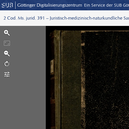
Göttinger Digitalisierungszentrum
Ein Service der SUB Gö
2 Cod. Ms. jurid. 391 – Juristisch-medizinisch-naturkundliche S
S
c
a
n