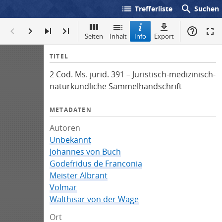
list
search
Trefferliste
Suchen
Seiten
Inhalt
Info
Export
I
TITEL
n
2 Cod. Ms. jurid. 391 – Juristisch-medizinisch-
f
naturkundliche Sammelhandschrift
o
METADATEN
Autoren
Unbekannt
Johannes von Buch
Godefridus de Franconia
Meister Albrant
Volmar
Walthisar von der Wage
Ort