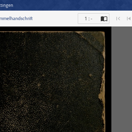
ttingen
1 : -
ammelhandschrift