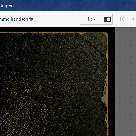
ttingen
1 : -
ammelhandschrift