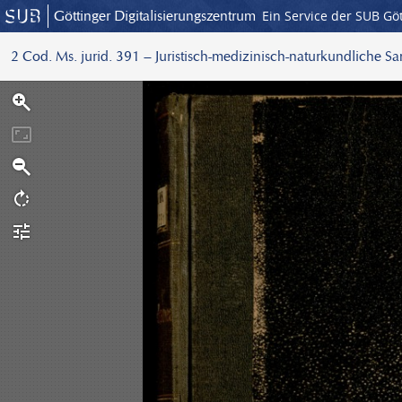
Göttinger Digitalisierungszentrum
Ein Service der SUB Gö
2 Cod. Ms. jurid. 391 – Juristisch-medizinisch-naturkundliche S
S
c
a
n