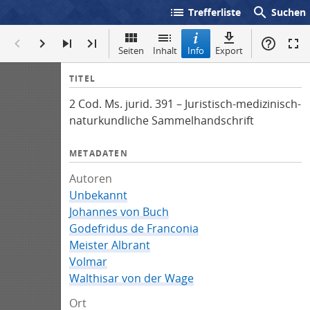
list
search
Trefferliste
Suchen
Seiten
Inhalt
Info
Export
I
TITEL
n
2 Cod. Ms. jurid. 391 – Juristisch-medizinisch-
f
naturkundliche Sammelhandschrift
o
METADATEN
Autoren
Unbekannt
Johannes von Buch
Godefridus de Franconia
Meister Albrant
Volmar
Walthisar von der Wage
Ort