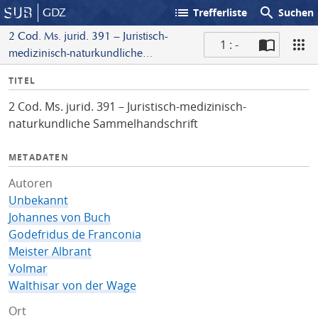
list
search
GDZ
Trefferliste
Suchen
2 Cod. Ms. jurid. 391 – Juristisch-
1 : -
medizinisch-naturkundliche
S
Sammelhandschrift
I
TITEL
c
n
a
2 Cod. Ms. jurid. 391 – Juristisch-medizinisch-
f
n
naturkundliche Sammelhandschrift
o
METADATEN
Autoren
Unbekannt
Johannes von Buch
Godefridus de Franconia
Meister Albrant
Volmar
Walthisar von der Wage
Ort