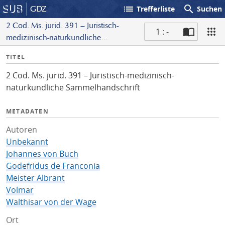
list
search
GDZ
Trefferliste
Suchen
2 Cod. Ms. jurid. 391 – Juristisch-
1 : -
medizinisch-naturkundliche
S
Sammelhandschrift
I
TITEL
c
n
a
2 Cod. Ms. jurid. 391 – Juristisch-medizinisch-
f
n
naturkundliche Sammelhandschrift
o
METADATEN
Autoren
Unbekannt
Johannes von Buch
Godefridus de Franconia
Meister Albrant
Volmar
Walthisar von der Wage
Ort