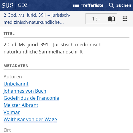
list
search
GDZ
Trefferliste
Suchen
2 Cod. Ms. jurid. 391 – Juristisch-
1 : -
medizinisch-naturkundliche
S
Sammelhandschrift
I
TITEL
c
n
a
2 Cod. Ms. jurid. 391 – Juristisch-medizinisch-
f
n
naturkundliche Sammelhandschrift
o
METADATEN
Autoren
Unbekannt
Johannes von Buch
Godefridus de Franconia
Meister Albrant
Volmar
Walthisar von der Wage
Ort