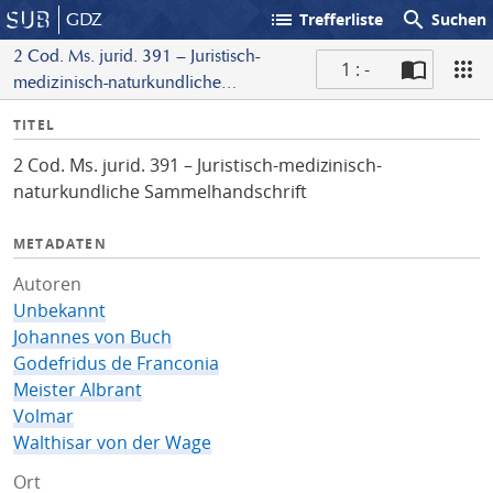
list
search
GDZ
Trefferliste
Suchen
2 Cod. Ms. jurid. 391 – Juristisch-
1 : -
medizinisch-naturkundliche
S
Sammelhandschrift
I
TITEL
c
n
a
2 Cod. Ms. jurid. 391 – Juristisch-medizinisch-
f
n
naturkundliche Sammelhandschrift
o
METADATEN
Autoren
Unbekannt
Johannes von Buch
Godefridus de Franconia
Meister Albrant
Volmar
Walthisar von der Wage
Ort