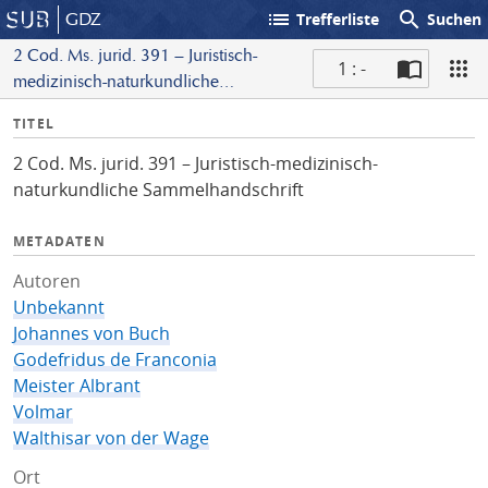
list
search
GDZ
Trefferliste
Suchen
2 Cod. Ms. jurid. 391 – Juristisch-
1 : -
medizinisch-naturkundliche
S
Sammelhandschrift
I
TITEL
c
n
a
2 Cod. Ms. jurid. 391 – Juristisch-medizinisch-
f
n
naturkundliche Sammelhandschrift
o
METADATEN
Autoren
Unbekannt
Johannes von Buch
Godefridus de Franconia
Meister Albrant
Volmar
Walthisar von der Wage
Ort