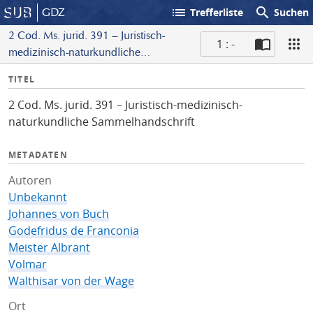
list
search
GDZ
Trefferliste
Suchen
2 Cod. Ms. jurid. 391 – Juristisch-
1 : -
medizinisch-naturkundliche
S
Sammelhandschrift
I
TITEL
c
n
a
2 Cod. Ms. jurid. 391 – Juristisch-medizinisch-
f
n
naturkundliche Sammelhandschrift
o
METADATEN
Autoren
Unbekannt
Johannes von Buch
Godefridus de Franconia
Meister Albrant
Volmar
Walthisar von der Wage
Ort