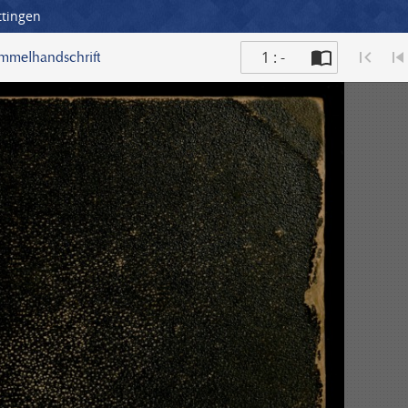
ttingen
1 : -
ammelhandschrift