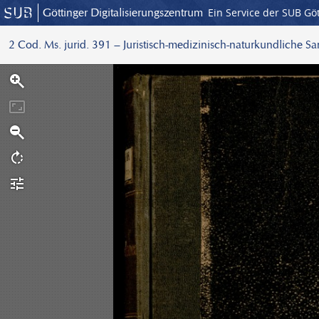
Göttinger Digitalisierungszentrum
Ein Service der SUB Gö
2 Cod. Ms. jurid. 391 – Juristisch-medizinisch-naturkundliche S
S
c
a
n