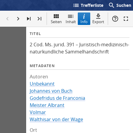
list
search
Trefferliste
Suchen
Seiten
Inhalt
Info
Export
I
TITEL
n
2 Cod. Ms. jurid. 391 – Juristisch-medizinisch-
f
naturkundliche Sammelhandschrift
o
METADATEN
Autoren
Unbekannt
Johannes von Buch
Godefridus de Franconia
Meister Albrant
Volmar
Walthisar von der Wage
Ort