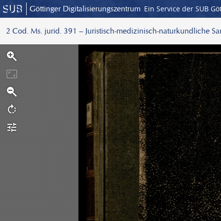
Göttinger Digitalisierungszentrum
Ein Service der SUB Gö
2 Cod. Ms. jurid. 391 – Juristisch-medizinisch-naturkundliche S
S
c
a
n