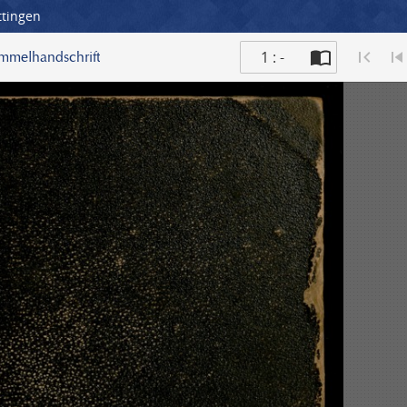
ttingen
1 : -
ammelhandschrift