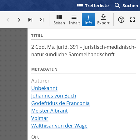
list
search
Trefferliste
Suchen
Seiten
Inhalt
Info
Export
I
TITEL
n
2 Cod. Ms. jurid. 391 – Juristisch-medizinisch-
f
naturkundliche Sammelhandschrift
o
METADATEN
Autoren
Unbekannt
Johannes von Buch
Godefridus de Franconia
Meister Albrant
Volmar
Walthisar von der Wage
Ort