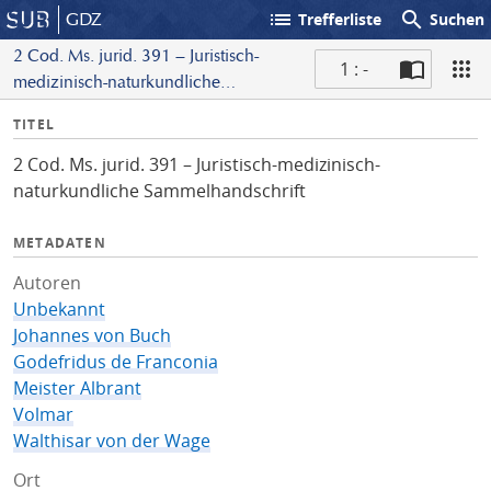
list
search
GDZ
Trefferliste
Suchen
2 Cod. Ms. jurid. 391 – Juristisch-
1 : -
medizinisch-naturkundliche
S
Sammelhandschrift
I
TITEL
c
n
a
2 Cod. Ms. jurid. 391 – Juristisch-medizinisch-
f
n
naturkundliche Sammelhandschrift
o
METADATEN
Autoren
Unbekannt
Johannes von Buch
Godefridus de Franconia
Meister Albrant
Volmar
Walthisar von der Wage
Ort