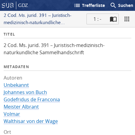
list
search
GDZ
Trefferliste
Suchen
2 Cod. Ms. jurid. 391 – Juristisch-
1 : -
medizinisch-naturkundliche
S
Sammelhandschrift
I
TITEL
c
n
a
2 Cod. Ms. jurid. 391 – Juristisch-medizinisch-
f
n
naturkundliche Sammelhandschrift
o
METADATEN
Autoren
Unbekannt
Johannes von Buch
Godefridus de Franconia
Meister Albrant
Volmar
Walthisar von der Wage
Ort