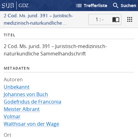
list
search
GDZ
Trefferliste
Suchen
2 Cod. Ms. jurid. 391 – Juristisch-
1 : -
medizinisch-naturkundliche
S
Sammelhandschrift
I
TITEL
c
n
a
2 Cod. Ms. jurid. 391 – Juristisch-medizinisch-
f
n
naturkundliche Sammelhandschrift
o
METADATEN
Autoren
Unbekannt
Johannes von Buch
Godefridus de Franconia
Meister Albrant
Volmar
Walthisar von der Wage
Ort