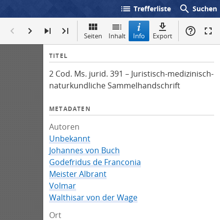
list
search
Trefferliste
Suchen
Seiten
Inhalt
Info
Export
I
TITEL
n
2 Cod. Ms. jurid. 391 – Juristisch-medizinisch-
f
naturkundliche Sammelhandschrift
o
METADATEN
Autoren
Unbekannt
Johannes von Buch
Godefridus de Franconia
Meister Albrant
Volmar
Walthisar von der Wage
Ort