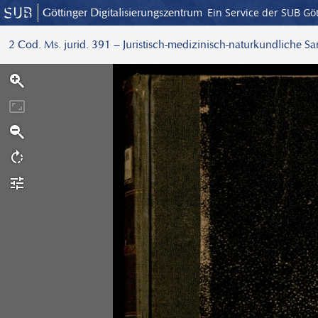
Göttinger Digitalisierungszentrum
Ein Service der SUB Gö
2 Cod. Ms. jurid. 391 – Juristisch-medizinisch-naturkundliche S
S
c
a
n