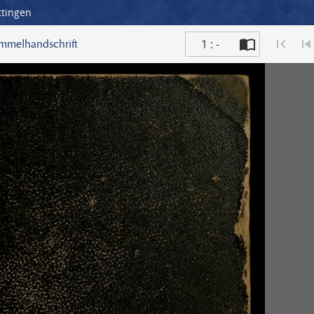
ttingen
1 : -
ammelhandschrift