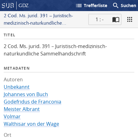
list
search
GDZ
Trefferliste
Suchen
2 Cod. Ms. jurid. 391 – Juristisch-
1 : -
medizinisch-naturkundliche
S
Sammelhandschrift
I
TITEL
c
n
a
2 Cod. Ms. jurid. 391 – Juristisch-medizinisch-
f
n
naturkundliche Sammelhandschrift
o
METADATEN
Autoren
Unbekannt
Johannes von Buch
Godefridus de Franconia
Meister Albrant
Volmar
Walthisar von der Wage
Ort