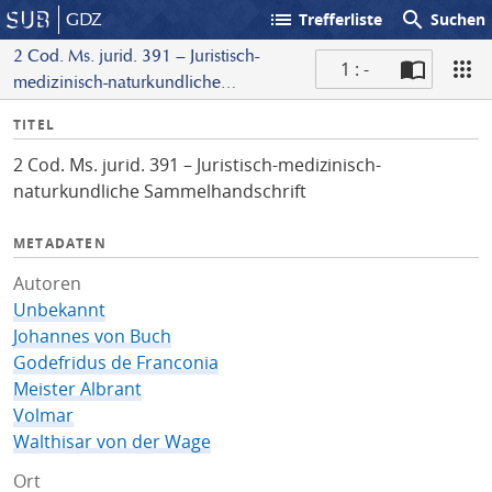
list
search
GDZ
Trefferliste
Suchen
2 Cod. Ms. jurid. 391 – Juristisch-
1 : -
medizinisch-naturkundliche
S
Sammelhandschrift
I
TITEL
c
n
a
2 Cod. Ms. jurid. 391 – Juristisch-medizinisch-
f
n
naturkundliche Sammelhandschrift
o
METADATEN
Autoren
Unbekannt
Johannes von Buch
Godefridus de Franconia
Meister Albrant
Volmar
Walthisar von der Wage
Ort