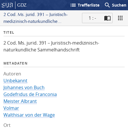
list
search
GDZ
Trefferliste
Suchen
2 Cod. Ms. jurid. 391 – Juristisch-
1 : -
medizinisch-naturkundliche
S
Sammelhandschrift
I
TITEL
c
n
a
2 Cod. Ms. jurid. 391 – Juristisch-medizinisch-
f
n
naturkundliche Sammelhandschrift
o
METADATEN
Autoren
Unbekannt
Johannes von Buch
Godefridus de Franconia
Meister Albrant
Volmar
Walthisar von der Wage
Ort