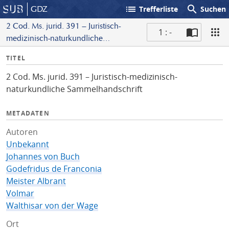
list
search
GDZ
Trefferliste
Suchen
2 Cod. Ms. jurid. 391 – Juristisch-
1 : -
medizinisch-naturkundliche
S
Sammelhandschrift
I
TITEL
c
n
a
2 Cod. Ms. jurid. 391 – Juristisch-medizinisch-
f
n
naturkundliche Sammelhandschrift
o
METADATEN
Autoren
Unbekannt
Johannes von Buch
Godefridus de Franconia
Meister Albrant
Volmar
Walthisar von der Wage
Ort