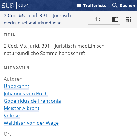
list
search
GDZ
Trefferliste
Suchen
2 Cod. Ms. jurid. 391 – Juristisch-
1 : -
medizinisch-naturkundliche
S
Sammelhandschrift
I
TITEL
c
n
a
2 Cod. Ms. jurid. 391 – Juristisch-medizinisch-
f
n
naturkundliche Sammelhandschrift
o
METADATEN
Autoren
Unbekannt
Johannes von Buch
Godefridus de Franconia
Meister Albrant
Volmar
Walthisar von der Wage
Ort